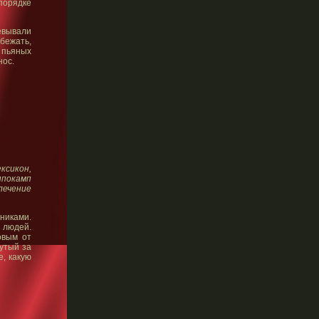
 порядке
евывали
бежать,
 пьяных
нос.
ксикон,
ппокамп
лечение
тниками.
я людей.
овым от
нутый за
е, какую