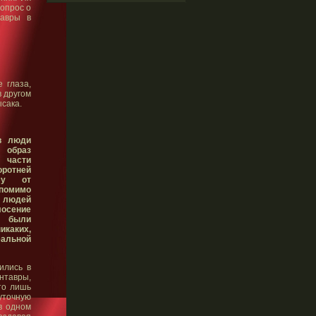
опрос о
тавры в
 глаза,
в другом
сака.
в люди
 образ
 части
оротней
му от
 помимо
х людей
лосение
ы были
каких,
еальной
ились в
нтавры,
то лишь
уточную
в одном