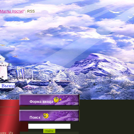
Маглы (гости)
"
|
RSS
|
Выход
Форма входа
Поиск
нях. Их