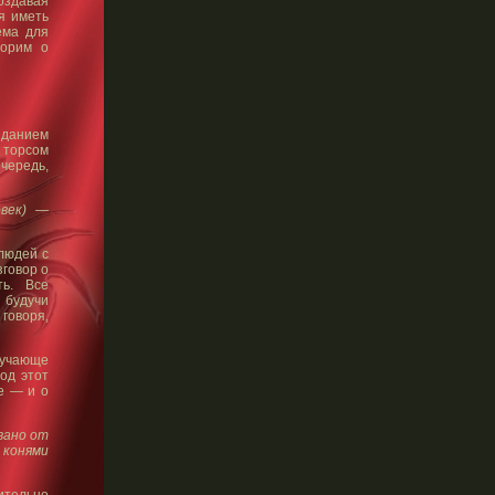
оздавая
я иметь
ема для
ворим о
данием
 торсом
чередь,
век) —
людей с
зговор о
ть. Все
 будучи
говоря,
ручающе
од этот
е — и о
вано от
 конями
ительно