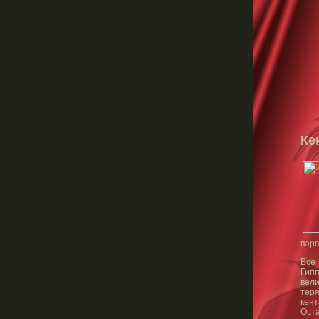
Ке
варв
Все 
Гип
вели
теря
кен
Ост