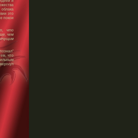
 идеей и
божества
 облака
вии это
ые покои
т, что
ше, чем
печущим
познал”
ем, что
бильным
звергнул