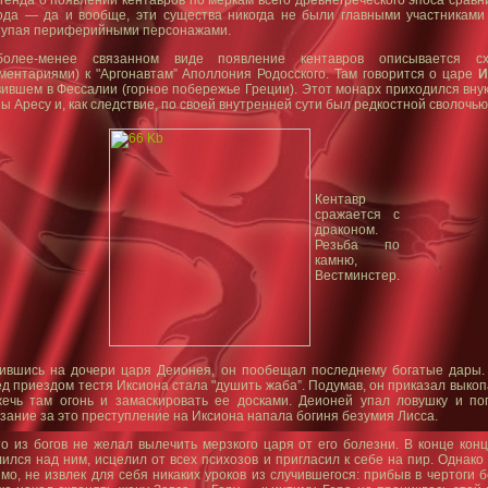
ода — да и вообще, эти существа никогда не были главными участниками
тупая периферийными персонажами.
олее-менее связанном виде появление кентавров описывается сх
ментариями) к "Аргонавтам” Аполлония Родосского. Там говорится о царе
И
ившем в Фессалии (горное побережье Греции). Этот монарх приходился внук
ы Аресу и, как следствие, по своей внутренней сути был редкостной сволочью
Кентавр
сражается с
драконом.
Резьба по
камню,
Вестминстер.
ившись на дочери царя Деионея, он пообещал последнему богатые дары.
д приездом тестя Иксиона стала "душить жаба”. Подумав, он приказал выкоп
жечь там огонь и замаскировать ее досками. Деионей упал ловушку и пог
зание за это преступление на Иксиона напала богиня безумия Лисса.
о из богов не желал вылечить мерзкого царя от его болезни. В конце конц
ился над ним, исцелил от всех психозов и пригласил к себе на пир. Однако
мо, не извлек для себя никаких уроков из случившегося: прибыв в чертоги б