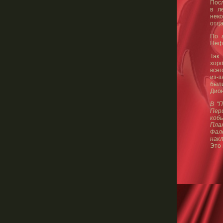
Посл
в л
неко
отца
По 
Нефе
Так
хоро
всег
из-з
были
Дион
В "
Пер
кобы
Пла
Фал
нак
Это