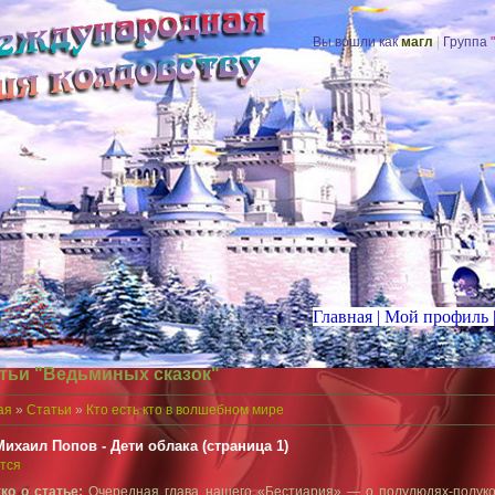
Вы вошли как
магл
|
Группа
"
Главная
|
Мой
профиль
тьи "Ведьминых сказок"
ая
»
Статьи
»
Кто есть кто в волшебном мире
Михаил Попов - Дети облака (страница 1)
тся
ко о статье:
Очередная глава нашего «Бестиария» — о полулюдях-полуко