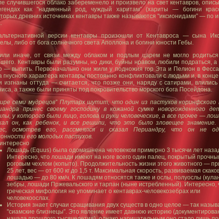
е случившегося облако забеременело и произвело на свет кентавров, опис
егендах как "надменный род, чуждый харитам” (хариты — богини крас
торых древних источниках кентавры также называются "иксионидами” — по и
.
альтернативной версии кентавры произошли от Кентавроса — сына Ик
лы, либо от бога солнечного света Аполлона и богини юности Гебы.
 или иначе, от связи между облаком и подлым царем не могло родиться
шего. Кентавры были разумны, но дики, буйны нравом, любили подраться, а
о — выпить. Первоначально они жили у подножия гор Эта и Пелион в Фесса
а гнусного характера кентавры постоянно конфликтовали с людьми и, в конце
 изгнаны оттуда — считается, что позже они, наряду с сатирами, влились 
иса, а также были приняты под покровительство морского бога Посейдона.
Пире семи мудрецов” Плутарх шутит, что один из пастухов коринфского
иандра принес своему господину в кожаной сумке новорожденного д
лы, у которого были лицо, голова и руки человеческие, а все прочее — ло
кал он, как ребенок, и все решили, что это было зловещее знамение.
ес, осмотрев его, рассмеялся и сказал Периандру, что он не од
лонности его молодых пастухов.
 интересно
Лошадь (Equus) была одомашнена человеком примерно 3 тысячи лет наза
Интересно, что лошади имеют на ноге всего один палец, покрытый прочны
роговым чехлом (копыто). Продолжительность жизни этого животного — п
25 лет, вес — от 600 кг до 1,5 т. Максимальная скорость, развиваемая скако
лошадью — до 80 км/ч. К лошадям относятся также и ослы, полуослы (кулан
зебры, лошади Пржевальского и тарпан (ныне истребленный). Интересно, 
греческая мифология не упоминает о кентаврах-человекозебрах или
человекоослах.
История знает случаи сращивания двух существ в одно целое — так назы
"сиамские близнецы”. Это явление имеет давнюю историю (документирова
начала прошлого тысячелетия), однако нарицательным оно стало лишь по