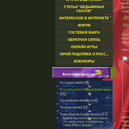
мифо
СТАТЬИ "ВЕДЬМИНЫХ
нал
СКАЗОК"
совр
Де
ИНТЕРЕСНОЕ В ИНТЕРНЕТЕ
Ис
ФОРУМ
ГОСТЕВАЯ КНИГА
Лиц
черн
ОБРАТНАЯ СВЯЗЬ
смыс
ОНЛАЙН ИГРЫ
Ник 
ЮРИЙ ПОДОЛЯКА О РОСС...
ВОЕНКОРЫ
Категории раздела
История магии
[2]
Кто есть кто в волшебном мире
[11]
Оружейная комната
[4]
Теория магии
[1]
Тьма Миров (аудиокнига)
[17]
мино
Будем постепенно озвучивать
нем
эту нашу книгу и добавлять
главы в этот раздел
ста