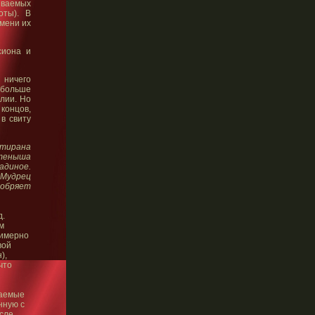
ываемых
оты). В
мени их
сиона и
 ничего
 больше
лии. Но
 концов,
в свиту
 тирана
етеныша
шадиное.
 Мудрец
обряет
д.
м
римерно
вой
),
что
ваемые
нную с
сле