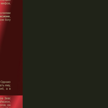
 мифов,
олиями
ксионе
,
ом богу
.
 Однако
ать яму,
иб, а в
ов Зевс
 Иксион,
огов, он