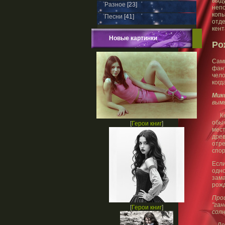
выд
Разное
[23]
непо
коп
Песни
[41]
отд
кент
Новые картинки
Ро
Сам
фант
чело
когд
Мик
вым
Кент
обыч
[
Герои книг
]
мес
дре
отр
спо
Если
одно
зам
рожд
Прои
"га
[
Герои книг
]
солн
Леге