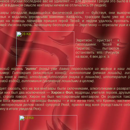
чиков (пускай последнее вас не удивляет — для древней Греции это было в
й, и в данном смысле кентавры ничем не отличались от людей).
тавры обладали выдающейся физической силой — буйствуя, они выкорч
евья и кидались огромными камнями. Казалось, трагедии было уже не из
ако на помощь лапифам пришел герой Тесей, и людям удалось прогнать
вей Иксиона прочь. Зачинщику беспорядков — Эвритиону — отрезали уши и 
Эвритион пристает к
Гипподамии. Тесей и
Пиритос пытаются
остановить его. Рисунок
на вазе, 4 век до н. э.
еский корень "
гиппо
” (конь) уже давно переселился из мифов в наш ле
ример: Гиппократ (властелин коней), гиппопотам (речная лошадь), ги
сь коня и змеи), ипподром, иппология (наука о лошадях), иппотерапия (
овой ездой), гиппомания (увлечение лошадьми в целом).
ует сказать, что не все кентавры были склочниками, алкоголиками и развра
ди них был два исключения —
Хирон
и
Фол
, мудрецы, учителя героев, друзь
я, строго говоря, Хирон не был чистокровным кентавром. Он родился так
и бога Кроноса и океаниды Филиры — и все из-за того, что Кронос, застиг
 интересным делом своей супругой Реей, принял вид коня (представьте себ
ину в итоге увидела Рея).