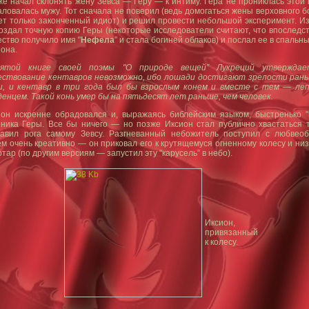
же начал склонять жену Зевса — Геру — к интиму. Гера не прониклась этой
ловалась мужу. Тот сначала не поверил (ведь домогаться жены верховного 
т только законченный идиот) и решил провести небольшой эксперимент. Из
оздал точную копию Геры (некоторые исследователи считают, что впоследст
ство получило имя "
Нефела
” и стала богиней облаков) и послал ее в спальн
она.
ятой книге своей поэмы "О природе вещей” Лукреций утверждае
ествование кентавров невозможно, ибо лошади достигают зрелости рань
и, и кентавр в три года был бы взрослым конем и вместе с тем — ле
енцем. Такой конь умер бы на пятьдесят лет раньше, чем человек.
ион искренне обрадовался и, выражаясь библейским языком, быстренько "
ника Геры. Все бы ничего — но позже Иксион стал публично хвастаться т
тавил рога самому Зевсу. Разгневанный небожитель поступил с любвео
м очень креативно — он приковал его к крутящемуся огненному колесу и ни
ртар (по другим версиям — запустил эту "карусель” в небо).
Иксион,
привязанный
к колесу.