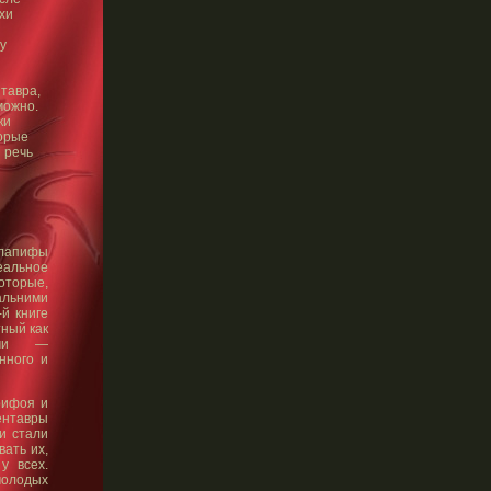
хи
у
тавра,
можно.
ки
торые
 речь
 лапифы
еальное
оторые,
льними
й книге
тный как
рами —
нного и
рифоя и
ентавры
и стали
вать их,
у всех.
молодых