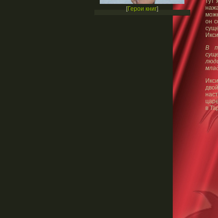
тут 
нажа
[
Герои книг
]
може
он с
суще
Икси
В п
сущ
люд
млад
Икс
двой
нас
царе
в Та