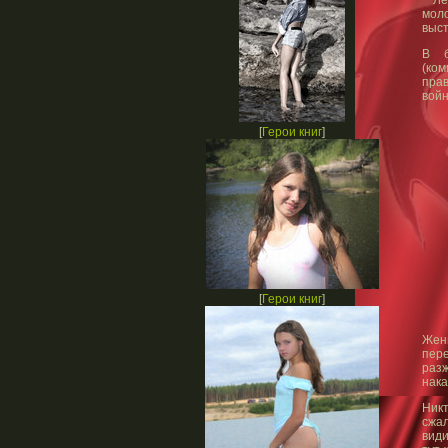
мол
выс
В б
(ком
прав
войн
[
Герои книг
]
[
Герои книг
]
Жен
пере
раз
нака
Никт
сжал
види