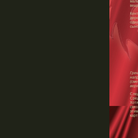
маль
веще
Кен
дер
одн
сыно
Греч
нап
(сме
верх
След
Сре
Хот
связ
этим
карт