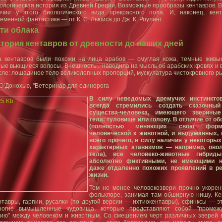
логическая история из Древней Греции. Возможные прообразы кентавров. В
ичии у этого биологического вида прекрасного пола. И, наконец, кен
еменной фантастике — от К. С. Льюиса до Дж. К. Роулинг.
ти облака
тория кентавров от древности до наших дней
а кентавров были похожи на лица арабов — смуглая кожа, темные живые
ые вьющиеся волосы. Внешность... наводила на мысль об арабских кровях и 
ле: лошадиное тело великолепных пропорций, мускулатура чистокровного ры
О’Донохью, "Ветеринар для единорога
В силу неведомых дремучих инстинкто
всегда стремились создать сказочный
существа-человека, имеющего звериные
тела: туловище или голову. В отличие от об
(полностью меняющих свою фор
человеческой к животной, и выдуманных,
всего прочего, в силу наличия у некоторы
характерных атавизмов — например, ово
тела), все человеко-животные гибрид
абсолютно фиктивными, не имеющими ни
даже отдаленно похожих проявлений в р
жизни.
Тем не менее человекозвери прочно укорен
фольклоре, занимая там обширную нишу. Ке
тавры, гарпии, русалки (по другой версии — ихтиокентавры), сфинксы — э
ногие вымышленные чудовища, которые представляют собой "промеж
дию” между человеком и животным. Со смешением черт различных зверей 