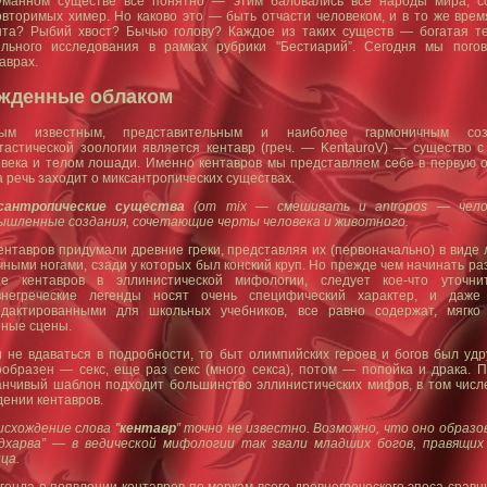
уманном существе все понятно — этим баловались все народы мира, с
вторимых химер. Но каково это — быть отчасти человеком, и в то же врем
ыта? Рыбий хвост? Бычью голову? Каждое из таких существ — богатая т
ельного исследования в рамках рубрики "Бестиарий”. Сегодня мы пого
аврах.
жденные облаком
ым известным, представительным и наиболее гармоничным соз
астической зоологии является кентавр (греч. — KentauroV) — существо с
века и телом лошади. Именно кентавров мы представляем себе в первую о
а речь заходит о миксантропических существах.
сантропические существа
(от mix — смешивать и antropos — чело
ышленные создания, сочетающие черты человека и животного.
авров придумали древние греки, представляя их (первоначально) в виде 
ными ногами, сзади у которых был конский круп. Но прежде чем начинать ра
те кентавров в эллинистической мифологии, следует кое-что уточни
внегреческие легенды носят очень специфический характер, и даже
едактированными для школьных учебников, все равно содержат, мягко 
рные сцены.
 не вдаваться в подробности, то быт олимпийских героев и богов был уд
образен — секс, еще раз секс (много секса), потом — попойка и драка. П
анчивый шаблон подходит большинство эллинистических мифов, в том числ
ении кентавров.
схождение слова "
кентавр
” точно не известно. Возможно, что оно образо
ндхарва” — в ведической мифологии так звали младших богов, правящих
ца.
нда о появлении кентавров по меркам всего древнегреческого эпоса сравн