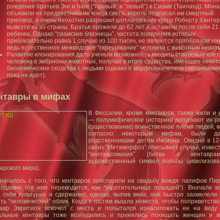
рождения братьев Энг и Чанг ("правый” и "левый”) в Сиаме (Таиланд). Мона
объявили их предвестниками конца света, король подписал им смертный
приговор, и очень неохотно разрешил шотландскому купцу Роберту Хантер
вывезти их из страны. Братья прожили до 62 лет и оставили после себя 21
ребенка. Однако "сиамские близнецы”, частота появления которых
приблизительно равна 1 случаю из 100 тысяч, не являются прообразом кен
ведь естественное межвидовое "скрещивание” человека с животным невоз
Развитие клонирования дало ученым возможность вводить стволовые клет
человека в эмбрионы животных, получая в итоге существа, имеющее неко
биохимические сходства с людьми (однако о морфологическом смешивании
пока не идет).
нтавры в мифах
В Фессалии, кроме кентавров, также жили и
— полумифическое (историки допускают их р
существование) воинственное племя людей, к
согласно некоторым мифам, были да
родственниками детям Иксиона. Овидий в 12-
своих "Метаморфоз” описывает случай, извес
"кентавромахия” (битва с кентав
художественный символ борьбы цивилизова
арского мира).
началось с того, что кентавров пригласили на свадьбу вождя лапифов Пи
подамии (ее имя переводится, как "укротительница лошадей”). Вначале к
 себя культурно и сдержанно, однако, выпив вина, они быстро захмелели 
ть "человеческий” облик. Когда к гостям вышла невеста, чтобы поприветство
тавр Эвритион вскочил с места и попытался изнасиловать ее на виду 
альные кентавры тоже возбудились и принялись похищать женщин и 