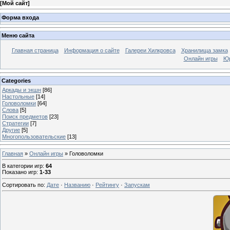
[
Мой сайт
]
Форма входа
Меню сайта
Главная страница
Информация о сайте
Галереи Хилкровса
Хранилища замка
Онлайн игры
Юр
Categories
Аркады и экшн
[86]
Настольные
[14]
Головоломки
[64]
Слова
[5]
Поиск предметов
[23]
Стратегии
[7]
Другие
[5]
Многопользовательские
[13]
Главная
»
Онлайн игры
» Головоломки
В категории игр
:
64
Показано игр
:
1-33
Сортировать по
:
Дате
·
Названию
·
Рейтингу
·
Запускам