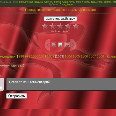
10.12.2012 |
Теги
:
Волшебница
,
Ведьма
,
women
,
merida
,
Alicia Keys
,
алисия кейс
,
ведьмочка
,
portrait
,
Ma
|
Добавил
:
Гоша_Каджи
Просмотреть фотографию в реальном размере
Рейтинг
:
0.0
/
0
редыдущая
|
998
999
1000
1001
1002
[
1003
]
1004
1005
1006
1007
1008
|
След
 комментариев
:
0
те:
Отправить