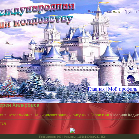
Вы вошли как
магл
|
Группа
"
Главная
|
Мой
профиль
ереи Хилкровса
ая
»
Фотоальбом
»
Наши иллюстрации и рисунки
»
Герои книг
» Мерида Кадж
тся
Просмотров
: 597 |
Размеры
: 1151x1499px/231.3Kb