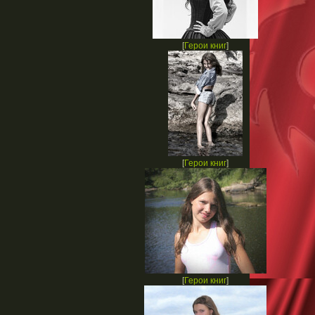
[
Герои книг
]
[
Герои книг
]
[
Герои книг
]