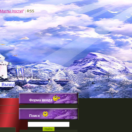
Маглы (гости)
"
|
RSS
|
Выход
Форма входа
и
Поиск