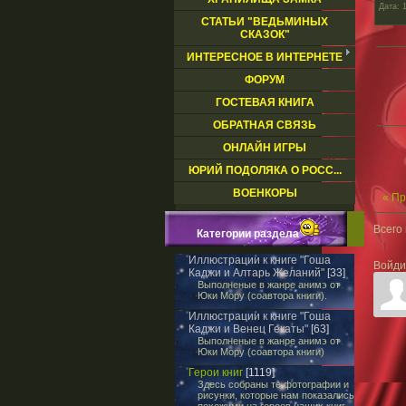
Дата
: 
СТАТЬИ "ВЕДЬМИНЫХ
СКАЗОК"
ИНТЕРЕСНОЕ В ИНТЕРНЕТЕ
ФОРУМ
ГОСТЕВАЯ КНИГА
ОБРАТНАЯ СВЯЗЬ
ОНЛАЙН ИГРЫ
ЮРИЙ ПОДОЛЯКА О РОСС...
ВОЕНКОРЫ
« П
Всего
Категории раздела
Иллюстрации к книге "Гоша
Войди
Каджи и Алтарь Желаний"
[33]
Выполненые в жанре анимэ от
Юки Мору (соавтора книги).
Иллюстрации к книге "Гоша
Каджи и Венец Гекаты"
[63]
Выполненые в жанре анимэ от
Юки Мору (соавтора книги)
Герои книг
[1119]
Здесь собраны те фотографии и
рисунки, которые нам показались