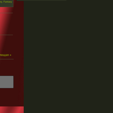
ry
,
Fantasy
ующая »