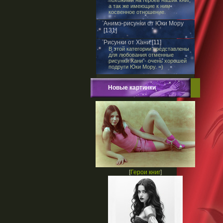
похожими на героев наших книг,
а так же имеющие к ним
косвенное отношение.
Анимэ-рисунки от Юки Мору
[131]
Рисунки от Хани
[11]
В этой категории представлены
для любования отменные
рисунки Хани - очень хорошей
подруги Юки Мору. =)
Новые картинки
[
Герои книг
]