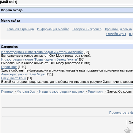
[
Мой сайт
]
Форма входа
Меню сайта
Главная страница
Информация о сайте
Галереи Хилкровса
Хранилища замка
Онлайн игры
Юр
Categories
Иллюстрации к книге "Гоша Каджи и Алтарь Желаний"
[33]
Выполненые в жанре анимэ от Юки Мору (соавтора книги).
Иллюстрации к книге "Гоша Каджи и Венец Гекаты"
[63]
Выполненые в жанре анимэ от Юки Мору (соавтора книги)
Герои книг
[1119]
Здесь собраны те фотографии и рисунки, которые нам показались похожими на герое
Анимэ-рисунки от Юки Мору
[131]
Рисунки от Хани
[11]
В этой категории представлены для любования отменные рисунки Хани - очень хорош
Главная
»
Фотоальбом
»
Наши иллюстрации и рисунки
»
Герои книг
» Замок Хилкровс
Просмотреть ф